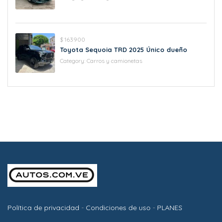
$ 163900
Toyota Sequoia TRD 2025 Único dueño
Category:
Carros y camionetas
Política de privacidad
-
Condiciones de uso
-
PLANES