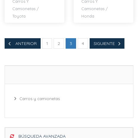
Carros Y
Carros Y
Camionetas
/
Camionetas
/
Toyota
Honda
ANTERIOR
1
2
3
4
SIGUIENTE
Carros y camionetas
BÚSQUEDA AVANZADA