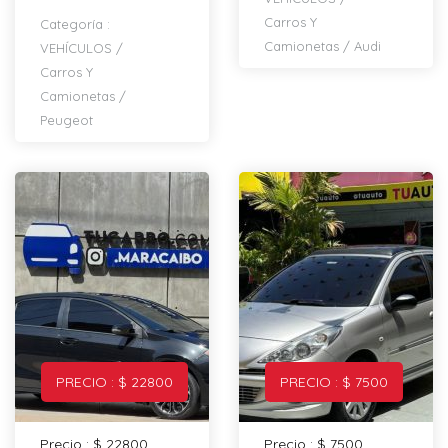
Carros Y
Categoría :
Camionetas
/
Audi
VEHÍCULOS
/
Carros Y
Camionetas
/
Peugeot
PRECIO : $ 22800
PRECIO : $ 7500
Precio : $ 22800
Precio : $ 7500