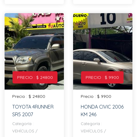
PRECIO : $ 24800
PRECIO : $ 9900
Precio : $ 24800
Precio : $ 9900
TOYOTA 4RUNNER
HONDA CIVIC 2006
SR5 2007
KM 246
Categoría :
Categoría :
VEHÍCULOS
/
VEHÍCULOS
/