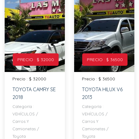
PRECIO : $ 32000
PRECIO : $ 36500
Precio : $ 32000
Precio : $ 36500
TOYOTA CAMRY SE
TOYOTA HILUX V6
2018
2013
Categoría :
Categoría :
VEHÍCULOS
/
VEHÍCULOS
/
Carros Y
Carros Y
Camionetas
/
Camionetas
/
Toyota
Toyota