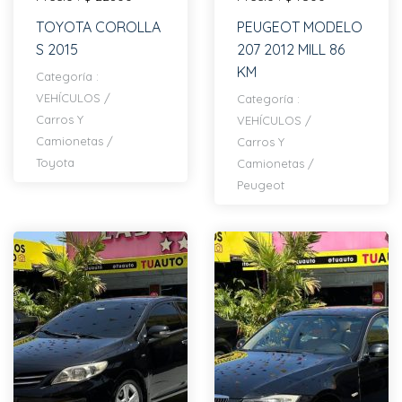
TOYOTA COROLLA
PEUGEOT MODELO
S 2015
207 2012 MILL 86
KM
Categoría :
VEHÍCULOS
/
Categoría :
Carros Y
VEHÍCULOS
/
Camionetas
/
Carros Y
Toyota
Camionetas
/
Peugeot