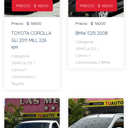
PRECIO : $ 16500
PRECIO : $ 16000
Precio : $ 16500
Precio : $ 16000
TOYOTA COROLLA
BMW 525I 2008
GLI 2011 MILL 226
Categoría :
KM
VEHÍCULOS
/
Carros Y
Categoría :
Camionetas
/
BMW
VEHÍCULOS
/
Carros Y
Camionetas
/
Toyota