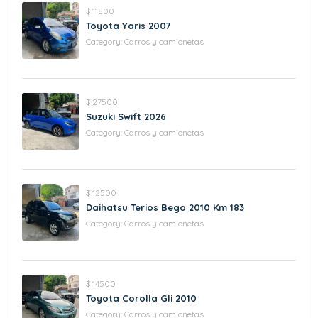
$ 11800
Toyota Yaris 2007
Category:
Carros y camionetas
$ 27500
Suzuki Swift 2026
Category:
Carros y camionetas
$ 12500
Daihatsu Terios Bego 2010 Km 183
Category:
Carros y camionetas
$ 14500
Toyota Corolla Gli 2010
Category:
Carros y camionetas