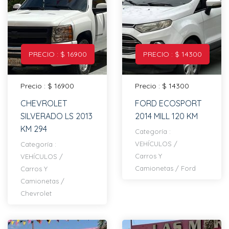
PRECIO : $ 16900
PRECIO : $ 14300
Precio : $ 16900
Precio : $ 14300
CHEVROLET
FORD ECOSPORT
SILVERADO LS 2013
2014 MILL 120 KM
KM 294
Categoría :
VEHÍCULOS
/
Categoría :
Carros Y
VEHÍCULOS
/
Camionetas
/
Ford
Carros Y
Camionetas
/
Chevrolet