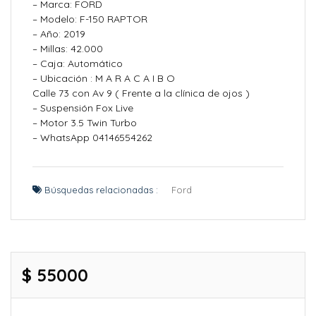
– Marca: FORD
– Modelo: F-150 RAPTOR
– Año: 2019
– Millas: 42.000
– Caja: Automático
– Ubicación : M A R A C A I B O
Calle 73 con Av 9 ( Frente a la clínica de ojos )
– Suspensión Fox Live
– Motor 3.5 Twin Turbo
– WhatsApp 04146554262
Búsquedas relacionadas :
Ford
$ 55000