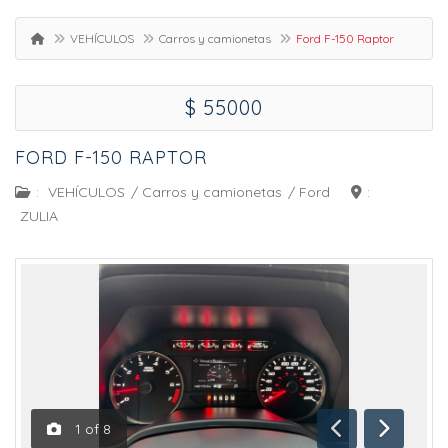
VEHÍCULOS
Carros y camionetas
Ford F-150 Raptor
$ 55000
FORD F-150 RAPTOR
:
VEHÍCULOS
/
Carros y camionetas
/
Ford
:
ZULIA
1
of
8