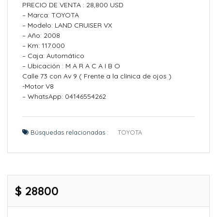
PRECIO DE VENTA : 28,800 USD
– Marca: TOYOTA
– Modelo: LAND CRUISER VX
– Año: 2008
– Km: 117.000
– Caja: Automático
– Ubicación : M A R A C A I B O
Calle 73 con Av 9 ( Frente a la clínica de ojos )
-Motor V8
– WhatsApp: 04146554262
Búsquedas relacionadas :
TOYOTA
$ 28800