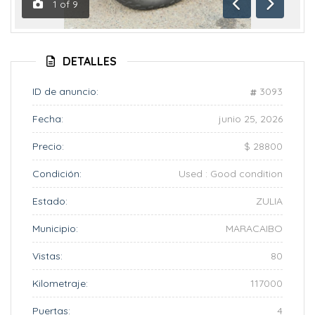
1
of
9
Anterior
Siguient
DETALLES
ID de anuncio:
3093
Fecha:
junio 25, 2026
Precio:
$ 28800
Condición:
Used : Good condition
Estado:
ZULIA
Municipio:
MARACAIBO
Vistas:
80
Kilometraje:
117000
Puertas:
4