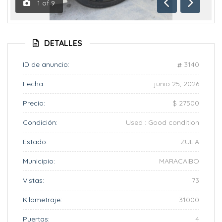
1
of
9
Anterior
Siguient
DETALLES
ID de anuncio:
3140
Fecha:
junio 25, 2026
Precio:
$ 27500
Condición:
Used : Good condition
Estado:
ZULIA
Municipio:
MARACAIBO
Vistas:
73
Kilometraje:
31000
Puertas:
4