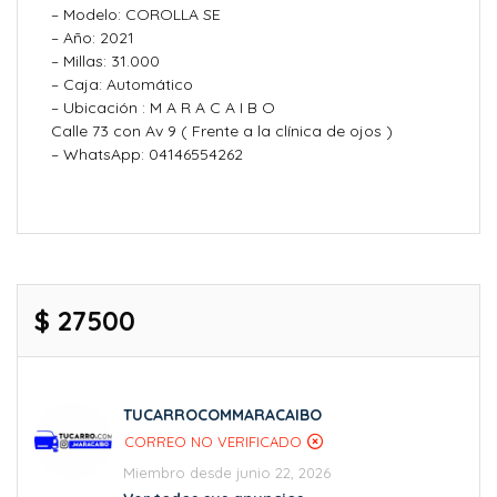
– Modelo: COROLLA SE
– Año: 2021
– Millas: 31.000
– Caja: Automático
– Ubicación : M A R A C A I B O
Calle 73 con Av 9 ( Frente a la clínica de ojos )
– WhatsApp: 04146554262
$ 27500
TUCARROCOMMARACAIBO
CORREO NO VERIFICADO
Miembro desde junio 22, 2026