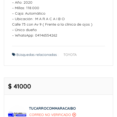
– Año: 2020
– Millas: 118.000
– Caja: Automático
– Ubicación : M A R A C A I B O
Calle 73 con Av 9 ( Frente a la clínica de ojos )
– Único dueño
– WhatsApp: 04146554262
Búsquedas relacionadas :
TOYOTA
$ 41000
TUCARROCOMMARACAIBO
CORREO NO VERIFICADO