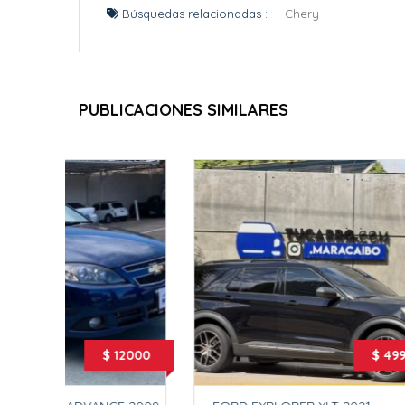
Búsquedas relacionadas :
Chery
PUBLICACIONES SIMILARES
 12000
$ 49990