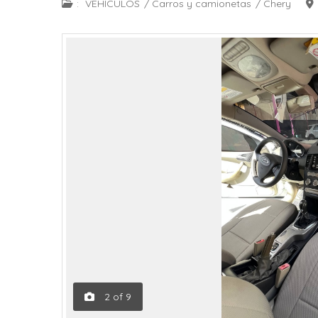
:
VEHÍCULOS
/
Carros y camionetas
/
Chery
2
of
9