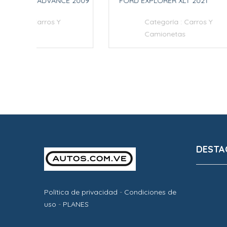
E 2009
FORD EXPLORER XLT 2021
FORD 
LL KM
Categoría :
Carros Y
Camionetas
DESTA
Política de privacidad
-
Condiciones de
uso
-
PLANES