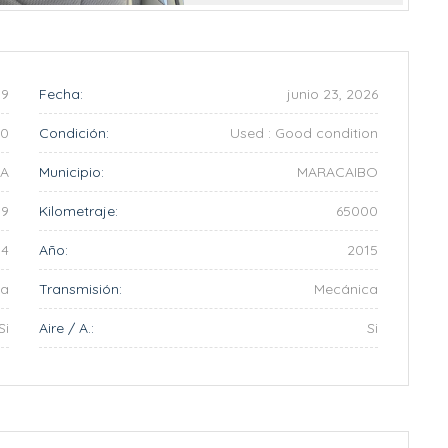
Anterior
Siguiente
9
Fecha:
junio 23, 2026
00
Condición:
Used : Good condition
IA
Municipio:
MARACAIBO
89
Kilometraje:
65000
4
Año:
2015
na
Transmisión:
Mecánica
Si
Aire / A.:
Si