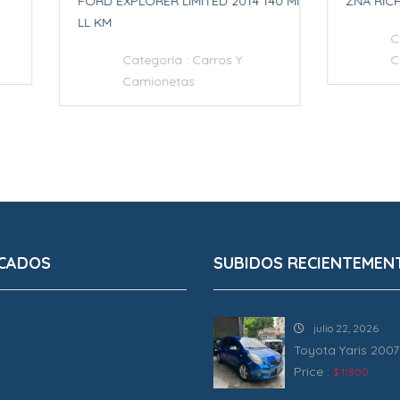
EXPLORER LIMITED 2014 140 MI
ZNA RICH 2014
Categoría :
Carros Y
Categoría :
Carros Y
Camionetas
Camionetas
CADOS
SUBIDOS RECIENTEMEN
julio 22, 2026
Toyota Yaris 2007
Price :
$ 11800