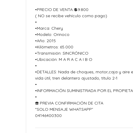
•PRECIO DE VENTA:💲9.800
( NO se recibe vehículo como pago)
•
•Marca: Chery
•Modelo: Orinoco
•Año: 2015
•Kilómetros: 65.000
•Transmisión: SINCRÓNICO
•Ubicación: M A R A C A I B O
•
•DETALLES: Nada de choques, motor,caja y aire e
vida útil, tren delantero ajustado, título 2-1
•
•INFORMACIÓN SUMINISTRADA POR EL PROPIETA
•
☎️ PREVIA CONFIRMACIÓN DE CITA
“SOLO MENSAJE WHATSAPP”
04146400300