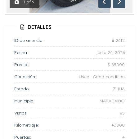
1
of
9
Anterior
Siguient
DETALLES
ID de anuncio:
2612
Fecha:
junio 24, 2026
Precio:
$ 85000
Condición:
Used : Good condition
Estado:
ZULIA
Municipio:
MARACAIBO
Vistas:
85
Kilometraje:
43000
Puertas:
4