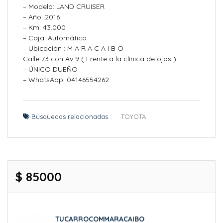
– Modelo: LAND CRUISER
– Año: 2016
– Km: 43.000
– Caja: Automático
– Ubicación : M A R A C A I B O
Calle 73 con Av 9 ( Frente a la clínica de ojos )
– ÚNICO DUEÑO
– WhatsApp: 04146554262
Búsquedas relacionadas :
TOYOTA
$ 85000
TUCARROCOMMARACAIBO