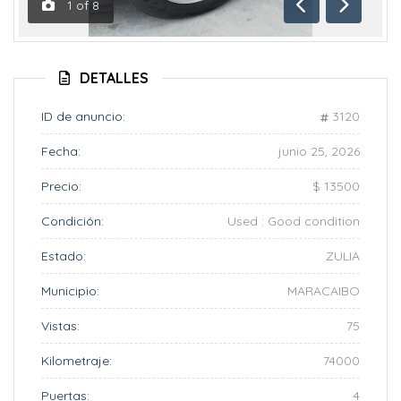
1
of
8
Anterior
Siguient
DETALLES
ID de anuncio:
3120
Fecha:
junio 25, 2026
Precio:
$ 13500
Condición:
Used : Good condition
Estado:
ZULIA
Municipio:
MARACAIBO
Vistas:
75
Kilometraje:
74000
Puertas:
4