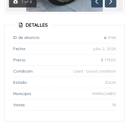
1
of
8
Anterior
Siguient
DETALLES
ID de anuncio:
4166
Fecha:
julio 2, 2026
Precio:
$ 17500
Condición:
Used : Good condition
Estado:
ZULIA
Municipio:
MARACAIBO
Vistas:
76