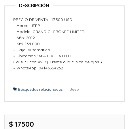
DESCRIPCIÓN
PRECIO DE VENTA : 17,500 USD
– Marca: JEEP
– Modelo: GRAND CHEROKEE LIMITED
– Año: 2012
– Km: 134.000
– Caja: Automático
– Ubicación : M A R A C A I B O
Calle 73 con Av 9 ( Frente a la clínica de ojos )
– WhatsApp: 04146554262
Búsquedas relacionadas :
Jeep
$ 17500