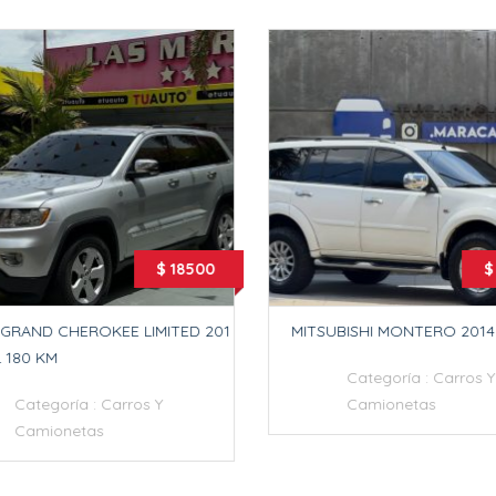
$ 18500
$
GRAND CHEROKEE LIMITED 201
MITSUBISHI MONTERO 2014
L 180 KM
Categoría :
Carros Y
Categoría :
Carros Y
Camionetas
Camionetas