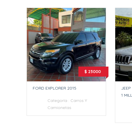
79800
$ 23000
2023
FORD EXPLORER 2015
JEEP 
1 MIL
Categoría :
Carros Y
Camionetas