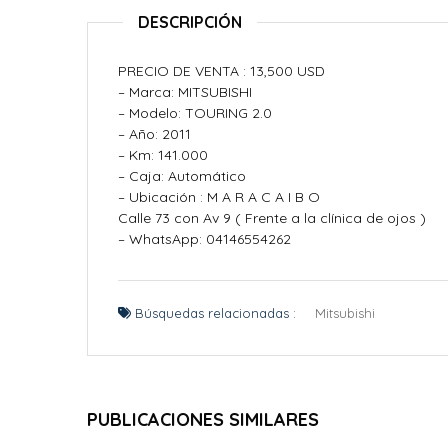
DESCRIPCIÓN
PRECIO DE VENTA : 13,500 USD
– Marca: MITSUBISHI
– Modelo: TOURING 2.0
– Año: 2011
– Km: 141.000
– Caja: Automático
– Ubicación : M A R A C A I B O
Calle 73 con Av 9 ( Frente a la clínica de ojos )
– WhatsApp: 04146554262
Búsquedas relacionadas :
Mitsubishi
PUBLICACIONES SIMILARES