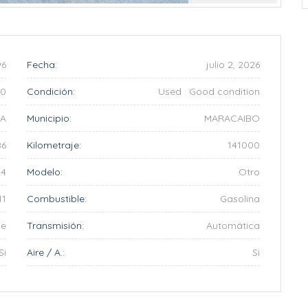
Anterior
Siguiente
96
Fecha:
julio 2, 2026
00
Condición:
Used : Good condition
IA
Municipio:
MARACAIBO
86
Kilometraje:
141000
4
Modelo:
Otro
11
Combustible:
Gasolina
ge
Transmisión:
Automática
Si
Aire / A.:
Si