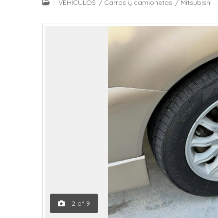
:
VEHÍCULOS
/
Carros y camionetas
/
Mitsubishi
2
of
9