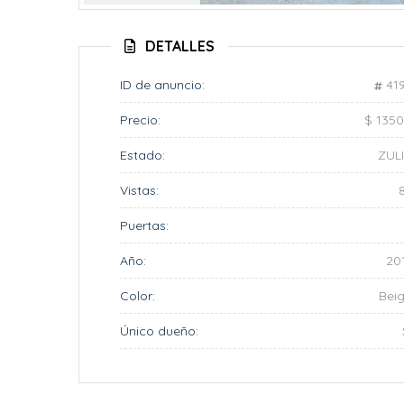
DETALLES
ID de anuncio:
41
Precio:
$ 135
Estado:
ZUL
Vistas:
Puertas:
Año:
20
Color:
Bei
Único dueño: