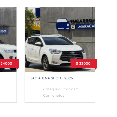
 24000
$ 22000
JAC ARENA SPORT 2026
DONF
Categoría :
Carros Y
Camionetas