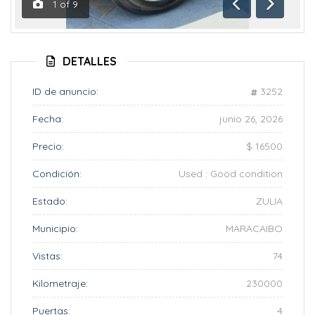
1
of
9
Anterior
Siguient
DETALLES
ID de anuncio:
3252
Fecha:
junio 26, 2026
Precio:
$ 16500
Condición:
Used : Good condition
Estado:
ZULIA
Municipio:
MARACAIBO
Vistas:
74
Kilometraje:
230000
Puertas:
4