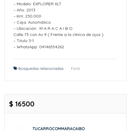
– Modelo: EXPLORER XLT
– Año: 2013
– Km: 230.000
– Caja: Automático
– Ubicación : M A R A C A I B O
Calle 73 con Av 9 ( Frente a la clínica de ojos )
– Título 3-1
– WhatsApp: 04146554262
Búsquedas relacionadas :
Ford
$ 16500
TUCARROCOMMARACAIBO