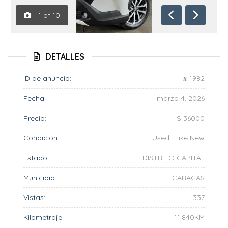
1
of
10
Anterior
Siguient
DETALLES
ID de anuncio:
1982
Fecha:
marzo 4, 2026
Precio:
$ 36000
Condición:
Used : Like New
Estado:
DISTRITO CAPITAL
Municipio:
CARACAS
Vistas:
337
Kilometraje:
11.840KM