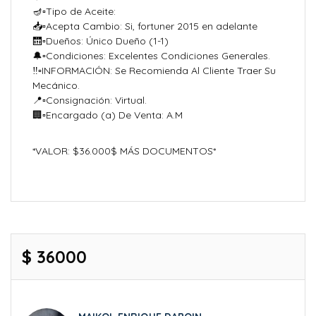
🪔▫Tipo de Aceite:
📥▫Acepta Cambio: Si, fortuner 2015 en adelante
🛗▫Dueños: Único Dueño (1-1)
🔔▫Condiciones: Excelentes Condiciones Generales.
‼️▫️INFORMACIÓN: Se Recomienda Al Cliente Traer Su
Mecánico.
📍▫️Consignación: Virtual.
🏢▫️Encargado (a) De Venta: A.M
*VALOR: $36.000$ MÁS DOCUMENTOS*
$ 36000