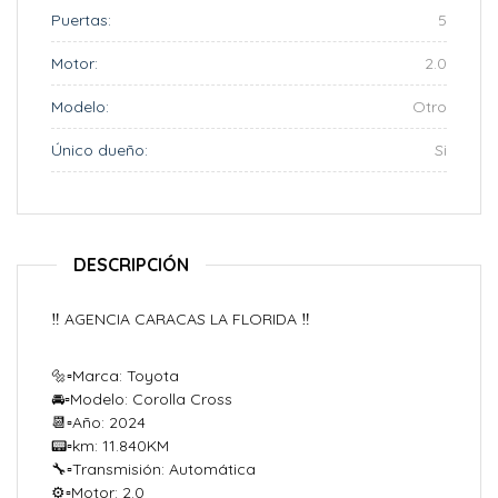
Puertas:
5
Motor:
2.0
Modelo:
Otro
Único dueño:
Si
DESCRIPCIÓN
‼️ AGENCIA CARACAS LA FLORIDA ‼️
🔩▫Marca: Toyota
🚘▫Modelo: Corolla Cross
📆▫Año: 2024
📟▫️km: 11.840KM
🔧▫Transmisión: Automática
⚙️▫Motor: 2.0