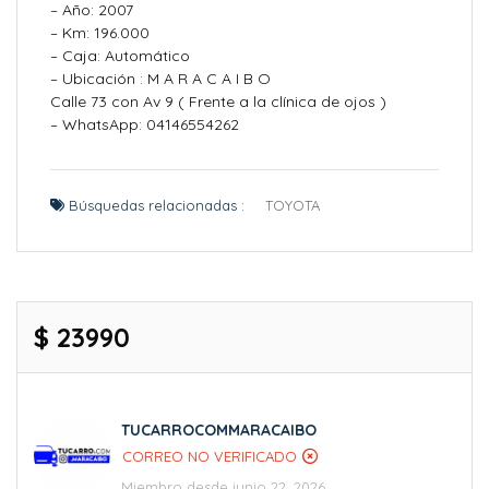
– Año: 2007
– Km: 196.000
– Caja: Automático
– Ubicación : M A R A C A I B O
Calle 73 con Av 9 ( Frente a la clínica de ojos )
– WhatsApp: 04146554262
Búsquedas relacionadas :
TOYOTA
$ 23990
TUCARROCOMMARACAIBO
CORREO NO VERIFICADO
Miembro desde junio 22, 2026