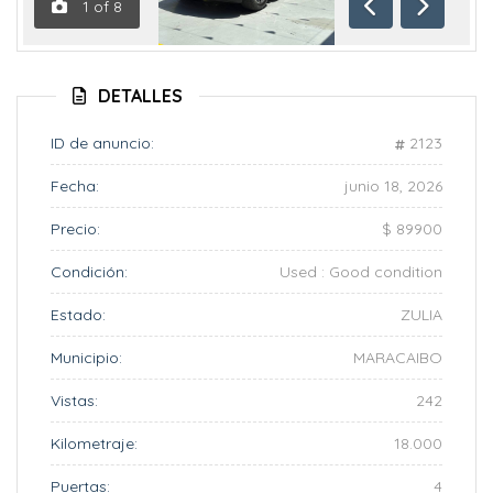
1
of
8
Anterior
Siguient
DETALLES
ID de anuncio:
2123
Fecha:
junio 18, 2026
Precio:
$ 89900
Condición:
Used : Good condition
Estado:
ZULIA
Municipio:
MARACAIBO
Vistas:
242
Kilometraje:
18.000
Puertas:
4