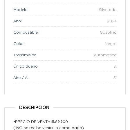
Modelo:
Silverado
Año:
2024
Combustible:
Gasolina
Color:
Negro
Transmisión:
Automática
Único dueño:
Si
Aire / A.:
Si
DESCRIPCIÓN
•PRECIO DE VENTA:💲89.900
( NO se recibe vehículo como pago)