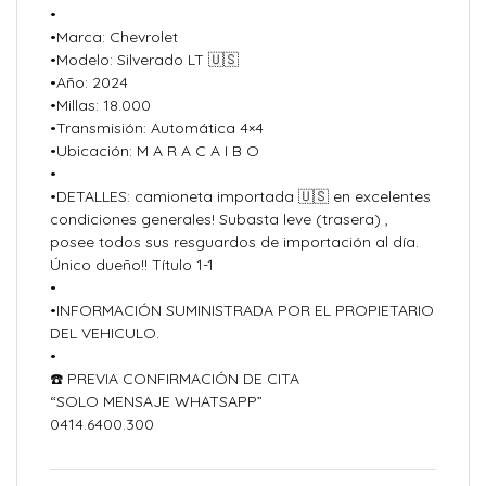
•
•Marca: Chevrolet
•Modelo: Silverado LT 🇺🇸
•Año: 2024
•Millas: 18.000
•Transmisión: Automática 4×4
•Ubicación: M A R A C A I B O
•
•DETALLES: camioneta importada 🇺🇸 en excelentes
condiciones generales! Subasta leve (trasera) ,
posee todos sus resguardos de importación al día.
Único dueño!! Título 1-1
•
•INFORMACIÓN SUMINISTRADA POR EL PROPIETARIO
DEL VEHICULO.
•
☎️ PREVIA CONFIRMACIÓN DE CITA
“SOLO MENSAJE WHATSAPP”
0414.6400.300