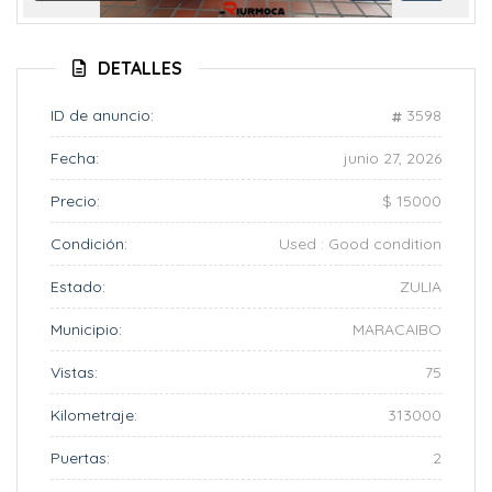
Anterior
Siguient
DETALLES
ID de anuncio:
3598
Fecha:
junio 27, 2026
Precio:
$ 15000
Condición:
Used : Good condition
Estado:
ZULIA
Municipio:
MARACAIBO
Vistas:
75
Kilometraje:
313000
Puertas:
2