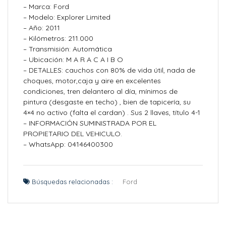
– Marca: Ford
– Modelo: Explorer Limited
– Año: 2011
– Kilómetros: 211.000
– Transmisión: Automática
– Ubicación: M A R A C A I B O
– DETALLES: cauchos con 80% de vida útil, nada de
choques, motor,caja y aire en excelentes
condiciones, tren delantero al día, mínimos de
pintura (desgaste en techo) , bien de tapicería, su
4×4 no activo (falta el cardan) . Sus 2 llaves, título 4-1
– INFORMACIÓN SUMINISTRADA POR EL
PROPIETARIO DEL VEHICULO.
– WhatsApp: 04146400300
Búsquedas relacionadas :
Ford