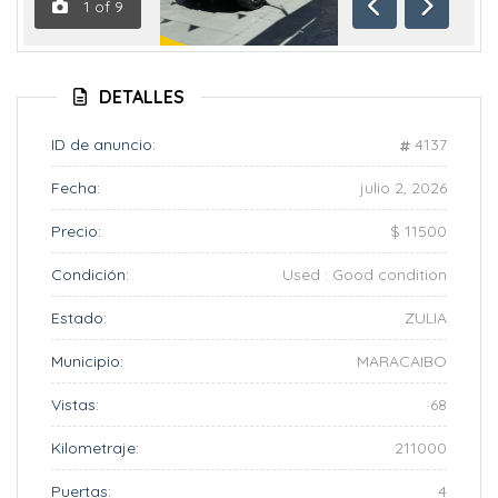
1
of
9
Anterior
Siguient
DETALLES
ID de anuncio:
4137
Fecha:
julio 2, 2026
Precio:
$ 11500
Condición:
Used : Good condition
Estado:
ZULIA
Municipio:
MARACAIBO
Vistas:
68
Kilometraje:
211000
Puertas:
4