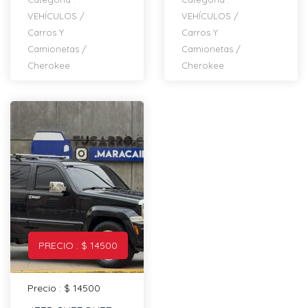
VEHÍCULOS
/
VEHÍCULOS
/
Carros Y
Carros Y
Camionetas
/
Camionetas
/
Cherokee
Cherokee
PRECIO : $ 14500
Precio : $ 14500