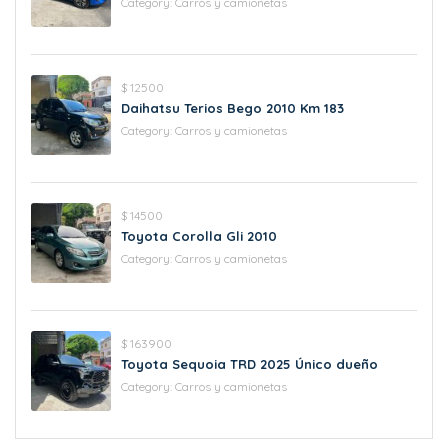
Category:
Carros y camionetas
$ 12500
Daihatsu Terios Bego 2010 Km 183
Category:
Carros y camionetas
$ 14500
Toyota Corolla Gli 2010
Category:
Carros y camionetas
$ 163900
Toyota Sequoia TRD 2025 Único dueño
Category:
Carros y camionetas