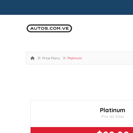
Price Plans
Platinum
Platinum
Por 60 Días