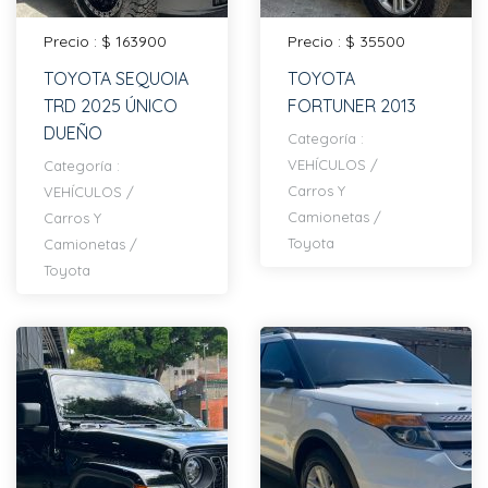
Precio : $ 163900
Precio : $ 35500
TOYOTA SEQUOIA
TOYOTA
TRD 2025 ÚNICO
FORTUNER 2013
DUEÑO
Categoría :
VEHÍCULOS
/
Categoría :
Carros Y
VEHÍCULOS
/
Camionetas
/
Carros Y
Toyota
Camionetas
/
Toyota