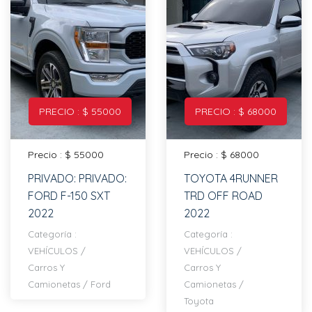
PRECIO : $ 55000
PRECIO : $ 68000
Precio : $ 55000
Precio : $ 68000
PRIVADO: PRIVADO:
TOYOTA 4RUNNER
FORD F-150 SXT
TRD OFF ROAD
2022
2022
Categoría :
Categoría :
VEHÍCULOS
/
VEHÍCULOS
/
Carros Y
Carros Y
Camionetas
/
Ford
Camionetas
/
Toyota