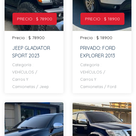
PRECIO : $ 78900
PRECIO : $ 18900
Precio : $ 78900
Precio : $ 18900
JEEP GLADIATOR
PRIVADO: FORD
SPORT 2023
EXPLORER 2013
Categoría :
Categoría :
VEHÍCULOS
/
VEHÍCULOS
/
Carros Y
Carros Y
Camionetas
/
Jeep
Camionetas
/
Ford