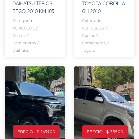
DAIHATSU TERIOS
TOYOTA COROLLA
BEGO 2010 KM 183
GLI 2010
Categoría :
Categoría :
VEHÍCULOS
/
VEHÍCULOS
/
Carros Y
Carros Y
Camionetas
/
Camionetas
/
Daihatsu
Toyota
PRECIO : $ 163900
PRECIO : $ 35500