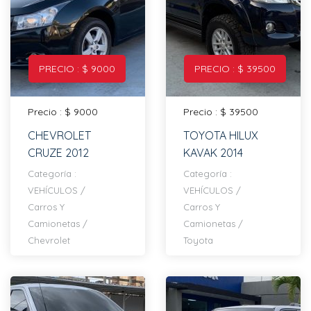
PRECIO : $ 9000
PRECIO : $ 39500
Precio : $ 9000
Precio : $ 39500
CHEVROLET
TOYOTA HILUX
CRUZE 2012
KAVAK 2014
Categoría :
Categoría :
VEHÍCULOS
/
VEHÍCULOS
/
Carros Y
Carros Y
Camionetas
/
Camionetas
/
Chevrolet
Toyota