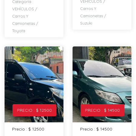
VEHÍCULOS
/
Categoría :
Carros Y
VEHÍCULOS
/
Camionetas
/
Carros Y
Suzuki
Camionetas
/
Toyota
PRECIO : $ 12500
PRECIO : $ 14500
Precio : $ 12500
Precio : $ 14500