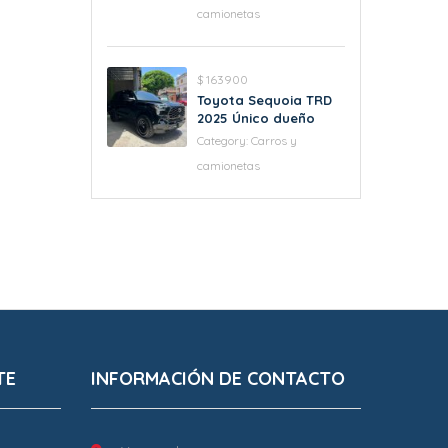
camionetas
$ 163900
Toyota Sequoia TRD
2025 Único dueño
Category:
Carros y
camionetas
TE
INFORMACIÓN DE CONTACTO