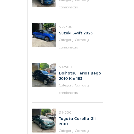
camionetas
$ 27500
Suzuki Swift 2026
Category:
Carros y
camionetas
$ 12500
Daihatsu Terios Bego
2010 Km 183
Category:
Carros y
camionetas
$ 14500
Toyota Corolla Gli
2010
Category:
Carros y